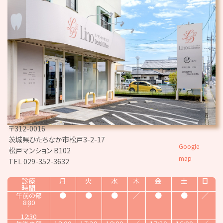
〒312-0016
茨城県ひたちなか市松戸3-2-17
Google
松戸マンション B102
map
TEL 029-352-3632
診療
月
火
水
木
金
土
日
時間
●
●
●
／
●
●
／
午前の部
8:30
～
12:30